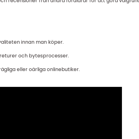
 och recensioner från andra föräldrar för att göra välgru
valiteten innan man köper.
el returer och bytesprocesser.
ägliga eller oärliga onlinebutiker.