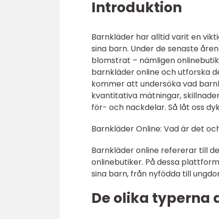
Introduktion
Barnkläder har alltid varit en vikt
sina barn. Under de senaste åren 
blomstrat – nämligen onlinebutike
barnkläder online och utforska d
kommer att undersöka vad barnklä
kvantitativa mätningar, skillnade
för- och nackdelar. Så låt oss dyk
Barnkläder Online: Vad är det oc
Barnkläder online refererar till 
onlinebutiker. På dessa plattfor
sina barn, från nyfödda till ungd
De olika typerna 