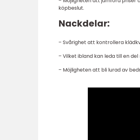
– Möjligheten att jämföra priser
köpbeslut.
Nackdelar:
– Svårighet att kontrollera klädk
– Vilket ibland kan leda till en d
– Möjligheten att bli lurad av bedr