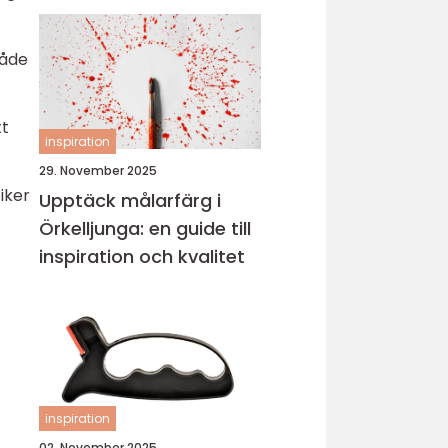
både
tt
inspiration
29. November 2025
iker
Upptäck målarfärg i
Örkelljunga: en guide till
inspiration och kvalitet
inspiration
02. November 2025