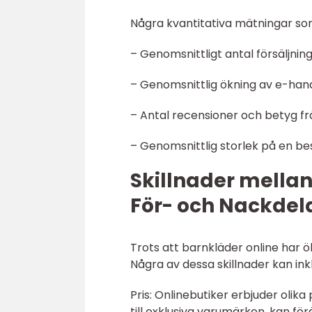
Några kvantitativa mätningar som
– Genomsnittligt antal försäljni
– Genomsnittlig ökning av e-handel
– Antal recensioner och betyg frå
– Genomsnittlig storlek på en bes
Skillnader mellan
För- och Nackdel
Trots att barnkläder online har ök
Några av dessa skillnader kan ink
Pris: Onlinebutiker erbjuder olika
till exklusiva varumärken, kan fö