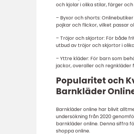
och kjolar i olika stilar, färger oc
– Byxor och shorts: Onlinebutike
pojkar och flickor, vilket passar o
– Tröjor och skjortor: För både fri
utbud av tröjor och skjortor i oli
– Yttre kläder: För barn som behö
jackor, overaller och regnkläder 
Popularitet och K
Barnkläder Onlin
Barnkläder online har blivit alltm
undersökning från 2020 genomförd
barnkläder online. Denna siffra 
shoppa online.