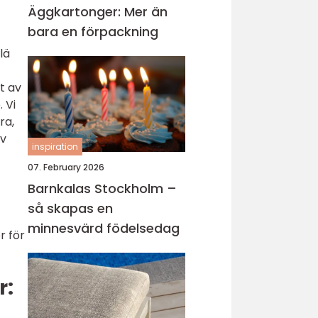
Äggkartonger: Mer än
bara en förpackning
lä
t av
 Vi
ra,
av
inspiration
07. February 2026
Barnkalas Stockholm –
så skapas en
minnesvärd födelsedag
r för
r: