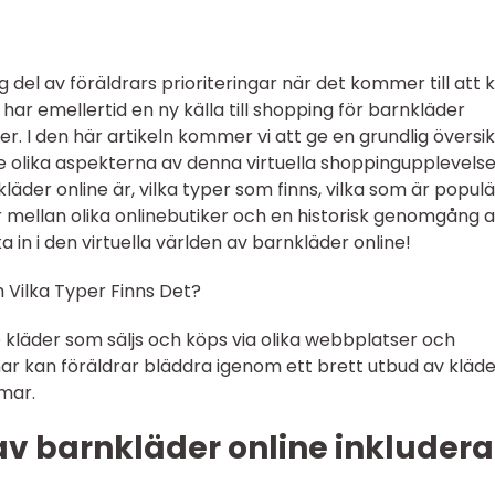
ig del av föräldrars prioriteringar när det kommer till att k
har emellertid en ny källa till shopping för barnkläder
r. I den här artikeln kommer vi att ge en grundlig översik
e olika aspekterna av denna virtuella shoppingupplevelse.
der online är, vilka typer som finns, vilka som är populä
r mellan olika onlinebutiker och en historisk genomgång 
a in i den virtuella världen av barnkläder online!
h Vilka Typer Finns Det?
de kläder som säljs och köps via olika webbplatser och
mar kan föräldrar bläddra igenom ett brett utbud av kläde
omar.
av barnkläder online inkludera