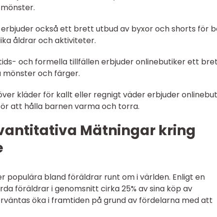
h mönster.
r erbjuder också ett brett utbud av byxor och shorts för 
lika åldrar och aktiviteter.
tids- och formella tillfällen erbjuder onlinebutiker ett bre
ka mönster och färger.
ver kläder för kallt eller regnigt väder erbjuder onlinebut
för att hålla barnen varma och torra.
vantitativa Mätningar kring
e
er populära bland föräldrar runt om i världen. Enligt en
a föräldrar i genomsnitt cirka 25% av sina köp av
förväntas öka i framtiden på grund av fördelarna med att