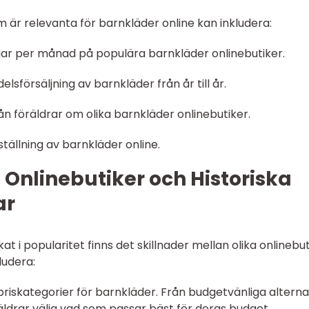
 är relevanta för barnkläder online kan inkludera:
ngar per månad på populära barnkläder onlinebutiker.
sförsäljning av barnkläder från år till år.
n föräldrar om olika barnkläder onlinebutiker.
tällning av barnkläder online.
 Onlinebutiker och Historiska
ar
at i popularitet finns det skillnader mellan olika onlinebut
ludera:
 priskategorier för barnkläder. Från budgetvänliga alterna
räldrar välja vad som passar bäst för deras budget.