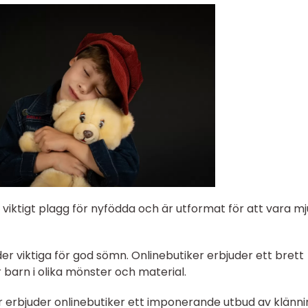
 viktigt plagg för nyfödda och är utformat för att vara mj
er viktiga för god sömn. Onlinebutiker erbjuder ett brett
barn i olika mönster och material.
kor erbjuder onlinebutiker ett imponerande utbud av klänn