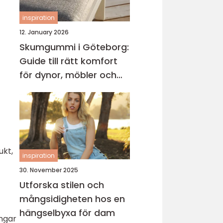
inspiration
12. January 2026
Skumgummi i Göteborg:
Guide till rätt komfort
för dynor, möbler och
båtliv
ukt,
inspiration
30. November 2025
Utforska stilen och
mångsidigheten hos en
hängselbyxa för dam
ingar