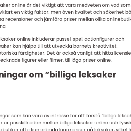
ksaker online är det viktigt att vara medveten om vad som
lvklart en viktig faktor, men även kvalitet och säkerhet b
sa recensioner och jämföra priser mellan olika onlinebuti
na.
ksaker online inkluderar pussel, spel, actionfigurer och
ker kan hjälpa till att utveckla barnets kreativitet,
iska färdigheter. Det är också vanligt att hitta licensi
knade figurer eller filmer, till låga priser online.
ingar om ”billiga leksaker
ngar som kan vara av intresse för att förstå ”billiga leksa
r är prisskillnaden mellan billiga leksaker online och fysis
inebutiker ofta kan erbjuda lägre priser på leksaker, vilket