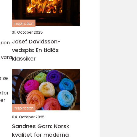
inspiration
31. October 2025
Josef Davidsson-
rien.
vedspis: En tidlös
 vara
klassiker
a se
ktor
ler
inspiration
04. October 2025
Sandnes Garn: Norsk
kvalitet för moderna