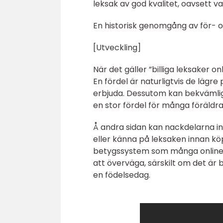
leksak av god kvalitet, oavsett v
En historisk genomgång av för- oc
[Utveckling]
När det gäller ”billiga leksaker o
En fördel är naturligtvis de lägr
erbjuda. Dessutom kan bekvämlig
en stor fördel för många föräldra
Å andra sidan kan nackdelarna ink
eller känna på leksaken innan k
betygssystem som många onlinebu
att överväga, särskilt om det är b
en födelsedag.