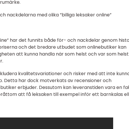
arumärke.
h nackdelarna med olika ”billiga leksaker online”
nline” har det funnits både för- och nackdelar genom histo
e priserna och det bredare utbudet som onlinebutiker kan
heten att kunna handla när som helst och var som helst
r.
ludera kvalitetsvariationer och risker med att inte kunn
öp. Detta har dock motverkats av recensioner och
tiker erbjuder. Dessutom kan leveranstiden vara en fa
råttom att få leksaken till exempel inför ett barnkalas el