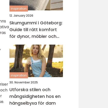
inspiration
12. January 2026
inns
Skumgummi i Göteborg:
ativa
Guide till rätt komfort
eras
för dynor, möbler och
båtliv
r
inspiration
30. November 2025
riser
Utforska stilen och
 och
er
mångsidigheten hos en
se.
hängselbyxa för dam