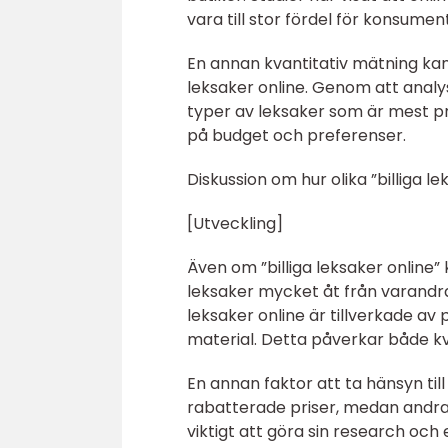
vara till stor fördel för konsumen
En annan kvantitativ mätning kan 
leksaker online. Genom att analys
typer av leksaker som är mest pr
på budget och preferenser.
Diskussion om hur olika ”billiga le
[Utveckling]
Även om ”billiga leksaker online” 
leksaker mycket åt från varandra. 
leksaker online är tillverkade av
material. Detta påverkar både kv
En annan faktor att ta hänsyn til
rabatterade priser, medan andra
viktigt att göra sin research och 