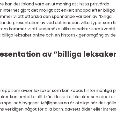
e kan det ibland vara en utmaning att hitta prisvärda
ar internet gjort det möjligt att enkelt shoppa efter billiga
kommer vi att utforska den spännande världen av ”billiga
tande presentation av vad det innebär, vilka typer som f
utom kommer vi att undersöka olika aspekter som kvantit
a billiga leksaker online och en historisk genomgång av d
sentation av ”billiga leksake
begrepp som avser leksaker som kan köpas till förmånliga p
ksaker kan omfatta allt från klassiska leksaker som dockor
ka spel och byggset. Möjligheterna är otaliga när det gäll
nns verkligen något för alla barn, oavsett ålder eller intres