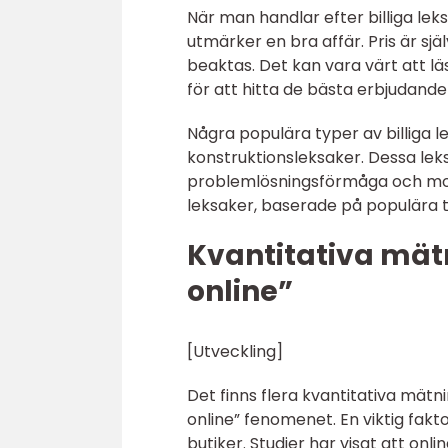
När man handlar efter billiga le
utmärker en bra affär. Pris är sjä
beaktas. Det kan vara värt att lä
för att hitta de bästa erbjudande
Några populära typer av billiga le
konstruktionsleksaker. Dessa leksa
problemlösningsförmåga och motor
leksaker, baserade på populära tec
Kvantitativa mätn
online”
[Utveckling]
Det finns flera kvantitativa mätni
online” fenomenet. En viktig fakto
butiker. Studier har visat att onl