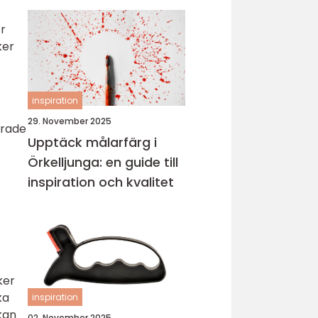
ör
ker
inspiration
29. November 2025
erade
Upptäck målarfärg i
Örkelljunga: en guide till
inspiration och kvalitet
ker
ka
inspiration
 kan
02. November 2025