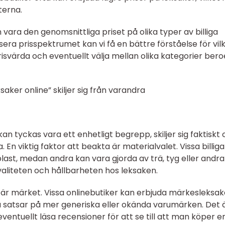
terna.
vara den genomsnittliga priset på olika typer av billiga
era prisspektrumet kan vi få en bättre förståelse för vil
isvärda och eventuellt välja mellan olika kategorier ber
ksaker online” skiljer sig från varandra
kan tyckas vara ett enhetligt begrepp, skiljer sig faktiskt 
En viktig faktor att beakta är materialvalet. Vissa billiga
 plast, medan andra kan vara gjorda av trä, tyg eller andra
aliteten och hållbarheten hos leksaken.
l är märket. Vissa onlinebutiker kan erbjuda märkesleksaker
 satsar på mer generiska eller okända varumärken. Det 
eventuellt läsa recensioner för att se till att man köper e