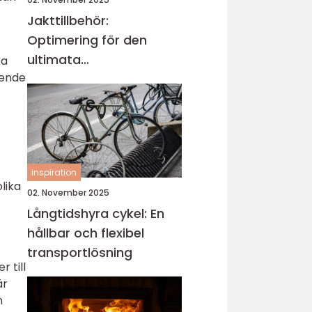
Jakttillbehör:
Optimering för den
ultimata
ka
oende
jaktupplevelsen
inspiration
olika
02. November 2025
Långtidshyra cykel: En
hållbar och flexibel
transportlösning
 till
är
n