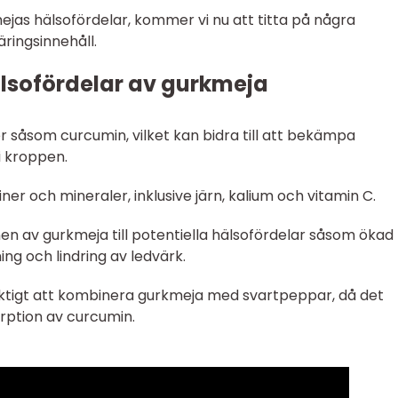
ejas hälsofördelar, kommer vi nu att titta på några
ringsinnehåll.
lsofördelar av gurkmeja
r såsom curcumin, vilket kan bidra till att bekämpa
i kroppen.
ner och mineraler, inklusive järn, kalium och vitamin C.
en av gurkmeja till potentiella hälsofördelar såsom ökad
ng och lindring av ledvärk.
 viktigt att kombinera gurkmeja med svartpeppar, då det
orption av curcumin.