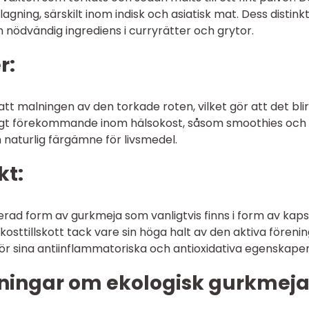
agning, särskilt inom indisk och asiatisk mat. Dess distink
n nödvändig ingrediens i curryrätter och grytor.
r:
tt malningen av den torkade roten, vilket gör att det blir
ligt förekommande inom hälsokost, såsom smoothies och
 naturlig färgämne för livsmedel.
kt:
ad form av gurkmeja som vanligtvis finns i form av kaps
kosttillskott tack vare sin höga halt av den aktiva föreni
för sina antiinflammatoriska och antioxidativa egenskaper
ningar om ekologisk gurkmej