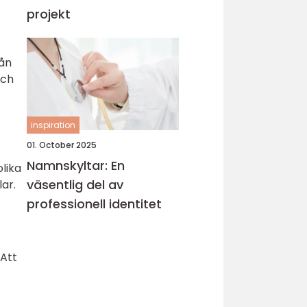
projekt
rån
och
inspiration
01. October 2025
Namnskyltar: En
lika
väsentlig del av
lar.
professionell identitet
 Att