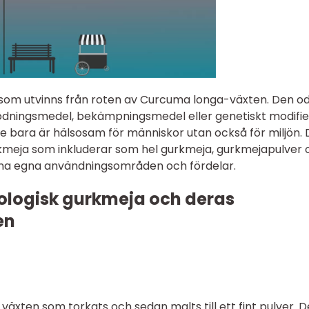
 som utvinns från roten av Curcuma longa-växten. Den od
ödningsmedel, bekämpningsmedel eller genetiskt modifi
te bara är hälsosam för människor utan också för miljön. 
urkmeja som inkluderar som hel gurkmeja, gurkmejapulver 
sina egna användningsområden och fördelar.
kologisk gurkmeja och deras
en
växten som torkats och sedan malts till ett fint pulver. D