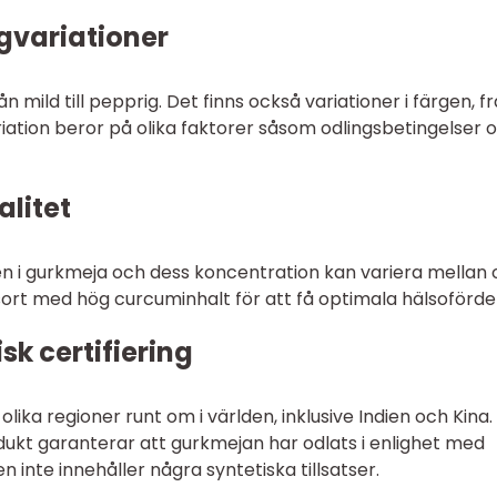
gvariationer
 mild till pepprig. Det finns också variationer i färgen, f
ariation beror på olika faktorer såsom odlingsbetingelser 
litet
n i gurkmeja och dess koncentration kan variera mellan o
n sort med hög curcuminhalt för att få optimala hälsoförde
k certifiering
ika regioner runt om i världen, inklusive Indien och Kina.
odukt garanterar att gurkmejan har odlats i enlighet med
n inte innehåller några syntetiska tillsatser.