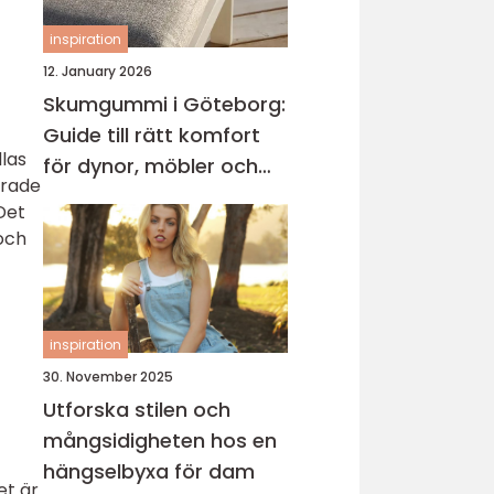
inspiration
12. January 2026
Skumgummi i Göteborg:
Guide till rätt komfort
las
för dynor, möbler och
erade
båtliv
Det
och
inspiration
30. November 2025
Utforska stilen och
mångsidigheten hos en
hängselbyxa för dam
et är