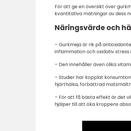
För att ge en översikt över gurkm
kvantitativa mätningar av dess nä
Näringsvärde och hä
– Gurkmeja är rik på antioxidante
inflammation och oxidativ stress 
– Den innehåller även olika vitami
– Studier har kopplat konsumtion
hjärthälsa, förbättrad matsmältni
– För att få bästa effekt är det
hjälper till att öka kroppens abs