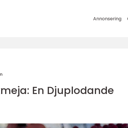
Annonsering
on
kmeja: En Djuplodande