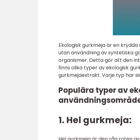
Ekologisk gurkmeja är en krydda
utan användning av syntetiska g
organismer. Detta gör att den in
finns olika typer av ekologisk g
gurkmejaextrakt. Varje typ har 
Populära typer av e
användningsområd
1. Hel gurkmeja:
Hel gurkmeja är den råa roten av 