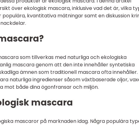
v dessa produkter är ekologisk mascara. I denna artikel
sikt över ekologisk mascara, inklusive vad det är, vilka t
 är populära, kvantitativa mätningar samt en diskussion kri
 nackdelar.
 mascara?
mascara som tillverkas med naturliga och ekologiska
n vanlig mascara genom att den inte innehåller syntetiska
 skadliga ämnen som traditionell mascara ofta innehåller.
cara naturliga ingredienser såsom växtbaserade oljor, vax
 mot både dina ögonfransar och miljön.
kologisk mascara
ologiska mascaror på marknaden idag. Några populära typ