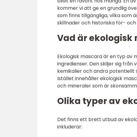
blivit en favorit hos många. En a
kommer vi att ge en grundlig över
som finns tillgängliga, vilka som
skillnader och historiska för- och
Vad är ekologisk
Ekologisk mascara är en typ av 
ingredienser. Den skiljer sig frå
kemikalier och andra potentiellt
Istället innehåller ekologisk mas
och mineraler som är skonsamma
Olika typer av e
Det finns ett brett utbud av ek
inkluderar: