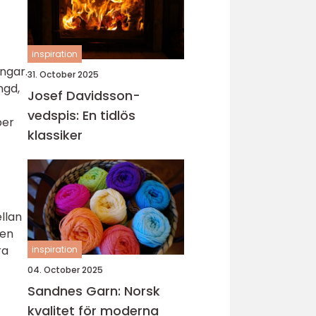
inspiration
ngar.
31. October 2025
ngd,
Josef Davidsson-
vedspis: En tidlös
per
klassiker
llan
ten
ra
inspiration
04. October 2025
Sandnes Garn: Norsk
kvalitet för moderna