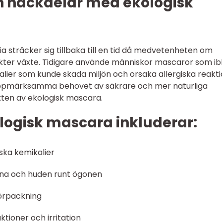
ch nackdelar med ekologisk
a sträcker sig tillbaka till en tid då medvetenheten om
kter växte. Tidigare använde människor mascaror som ib
alier som kunde skada miljön och orsaka allergiska reakti
 uppmärksamma behovet av säkrare och mer naturliga
äxten av ekologisk mascara.
logisk mascara inkluderar:
ska kemikalier
na och huden runt ögonen
förpackning
ktioner och irritation