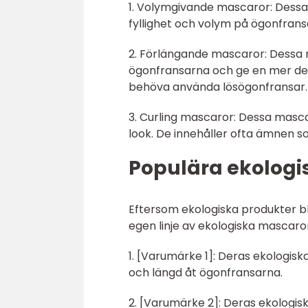
1. Volymgivande mascaror: Dessa 
fyllighet och volym på ögonfransa
2. Förlängande mascaror: Dessa m
ögonfransarna och ge en mer defin
behöva använda lösögonfransar.
3. Curling mascaror: Dessa masca
look. De innehåller ofta ämnen som
Populära ekologi
Eftersom ekologiska produkter bl
egen linje av ekologiska mascaro
1. [Varumärke 1]: Deras ekologis
och längd åt ögonfransarna.
2. [Varumärke 2]: Deras ekologisk