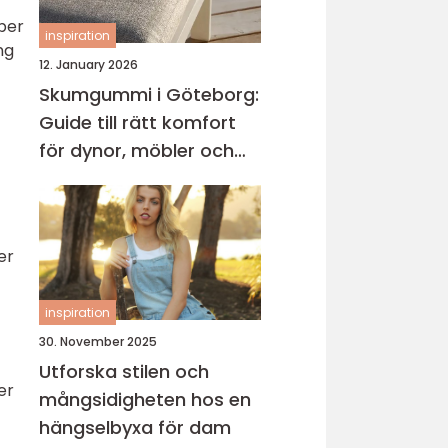
yper
inspiration
ng
12. January 2026
Skumgummi i Göteborg:
Guide till rätt komfort
för dynor, möbler och
båtliv
er
inspiration
30. November 2025
Utforska stilen och
er
mångsidigheten hos en
hängselbyxa för dam