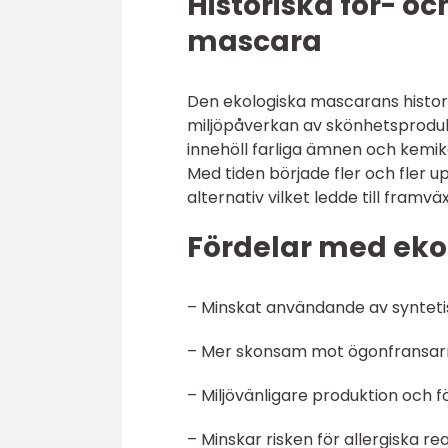
Historiska för- o
mascara
Den ekologiska mascarans histori
miljöpåverkan av skönhetsprodu
innehöll farliga ämnen och kemik
Med tiden började fler och fler
alternativ vilket ledde till framv
Fördelar med eko
– Minskat användande av synteti
– Mer skonsam mot ögonfransar
– Miljövänligare produktion och 
– Minskar risken för allergiska rea