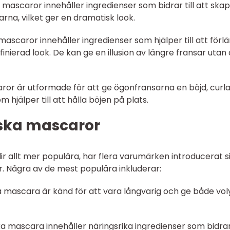
mascaror innehåller ingredienser som bidrar till att ska
rna, vilket ger en dramatisk look.
ascaror innehåller ingredienser som hjälper till att förl
ierad look. De kan ge en illusion av längre fransar utan 
ror är utformade för att ge ögonfransarna en böjd, curl
 hjälper till att hålla böjen på plats.
ska mascaror
ir allt mer populära, har flera varumärken introducerat s
r. Några av de mest populära inkluderar:
ka mascara är känd för att vara långvarig och ge både vo
a mascara innehåller näringsrika ingredienser som bidrar 