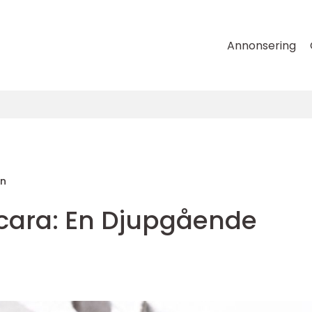
Annonsering
on
cara: En Djupgående