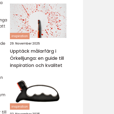
pa
änga
att
inspiration
ade
29. November 2025
Upptäck målarfärg i
Örkelljunga: en guide till
inspiration och kvalitet
in
lym
inspiration
till
02. November 2025