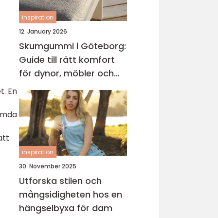
inspiration
12. January 2026
Skumgummi i Göteborg:
Guide till rätt komfort
för dynor, möbler och
båtliv
t. En
tämda
att
inspiration
30. November 2025
Utforska stilen och
mångsidigheten hos en
hängselbyxa för dam