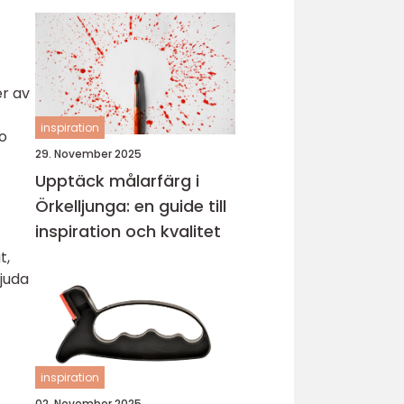
er av
inspiration
o
29. November 2025
Upptäck målarfärg i
Örkelljunga: en guide till
inspiration och kvalitet
t,
juda
inspiration
02. November 2025