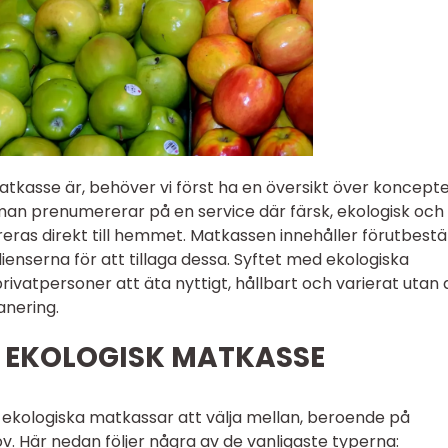
atkasse är, behöver vi först ha en översikt över koncepte
man prenumererar på en service där färsk, ekologisk och
reras direkt till hemmet. Matkassen innehåller förutbes
enserna för att tillaga dessa. Syftet med ekologiska
rivatpersoner att äta nyttigt, hållbart och varierat utan 
anering.
 EKOLOGISK MATKASSE
av ekologiska matkassar att välja mellan, beroende på
v. Här nedan följer några av de vanligaste typerna: