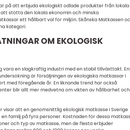
 på att erbjuda ekologiskt odlade produkter från lokala
att stötta den lokala ekonomin och minska
kassar ett hållbart val för miljön. Skånska Matkassen o
na kategori.
ÄTNINGAR OM EKOLOGISK
 vara en slagkraftig industri med en stabil tillväxttakt. Enl
dersökning är försäljningen av ekologiska matkassar i
ört med föregående år. En liknande trend har också
nter blir allt mer medvetna om vikten av hållbarhet och
r visar att en genomsnittlig ekologisk matkasse i Sverige
r en familj på fyra personer. Kostnaden för dessa matkas
oner och typ av matkasse, men de flesta erbjuder