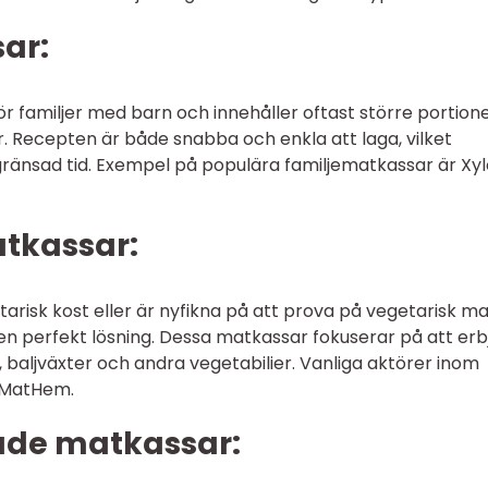
ar:
 familjer med barn och innehåller oftast större portion
r. Recepten är både snabba och enkla att laga, vilket
ränsad tid. Exempel på populära familjematkassar är Xyl
atkassar:
tarisk kost eller är nyfikna på att prova på vegetarisk ma
n perfekt lösning. Dessa matkassar fokuserar på att erb
 baljväxter och andra vegetabilier. Vanliga aktörer inom
h MatHem.
ade matkassar: