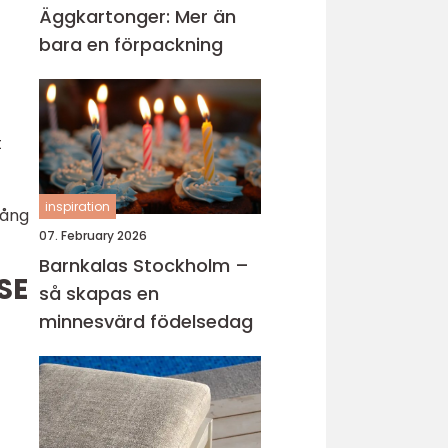
Äggkartonger: Mer än
bara en förpackning
t
inspiration
gång
07. February 2026
Barnkalas Stockholm –
SE
så skapas en
minnesvärd födelsedag