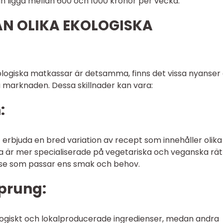
n ligga mellan 600 och 1000 kronor per vecka.
AN OLIKA EKOLOGISKA
ogiska matkassar är detsamma, finns det vissa nyanser
å marknaden. Dessa skillnader kan vara:
:
 erbjuda en bred variation av recept som innehåller olika
a är mer specialiserade på vegetariska och veganska rät
asse som passar ens smak och behov.
sprung:
logiskt och lokalproducerade ingredienser, medan andra