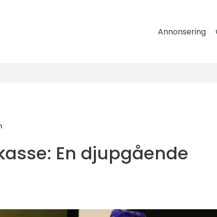
Annonsering
n
kasse: En djupgående