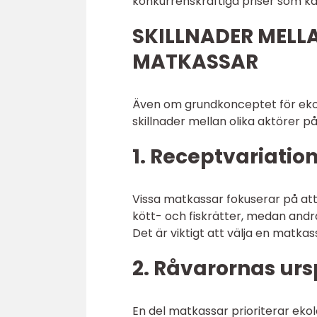
konkurrenskraftiga priser som ka
SKILLNADER MELL
MATKASSAR
Även om grundkonceptet för ekol
skillnader mellan olika aktörer p
1. Receptvariation
Vissa matkassar fokuserar på att
kött- och fiskrätter, medan andr
Det är viktigt att välja en matk
2. Råvarornas ur
En del matkassar prioriterar eko