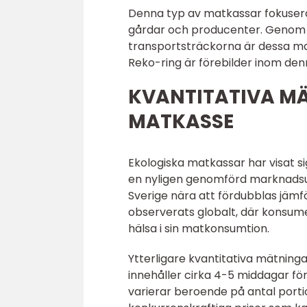
Denna typ av matkassar fokuserar
gårdar och producenter. Genom 
transportsträckorna är dessa mat
Reko-ring är förebilder inom den
KVANTITATIVA M
MATKASSE
Ekologiska matkassar har visat sig
en nyligen genomförd marknadsun
Sverige nära att fördubblas jämf
observerats globalt, där konsume
hälsa i sin matkonsumtion.
Ytterligare kvantitativa mätninga
innehåller cirka 4-5 middagar fö
varierar beroende på antal porti