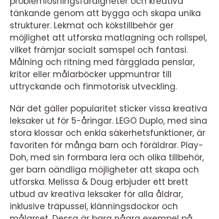
problemlösningsfärdigheter och kreativa
tänkande genom att bygga och skapa unika
strukturer. Lekmat och kökstillbehör ger
möjlighet att utforska matlagning och rollspel,
vilket främjar socialt samspel och fantasi.
Målning och ritning med färgglada penslar,
kritor eller målarböcker uppmuntrar till
uttryckande och finmotorisk utveckling.
När det gäller popularitet sticker vissa kreativa
leksaker ut för 5-åringar. LEGO Duplo, med sina
stora klossar och enkla säkerhetsfunktioner, är
favoriten för många barn och föräldrar. Play-
Doh, med sin formbara lera och olika tillbehör,
ger barn oändliga möjligheter att skapa och
utforska. Melissa & Doug erbjuder ett brett
utbud av kreativa leksaker för alla åldrar,
inklusive träpussel, klänningsdockor och
målarset. Dessa är bara några exempel på