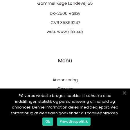
web:
www.klikko.dk
Menu
Annonsering
Om oss
På vores website bruges cookies til at huske dine
Cookies
indstillinger, statistik og personalisering af indhold og
Kontakta oss
annoncer. Denne information deles med tredjepart. Ved
fortsat brug af websiden godkender du cookiepolitikken.
Sitemap
Ok
Privatlivspolitik