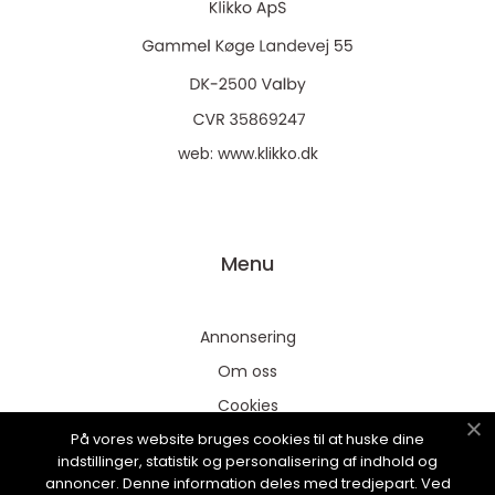
web:
www.klikko.dk
Menu
Annonsering
Om oss
Cookies
På vores website bruges cookies til at huske dine
Kontakta oss
indstillinger, statistik og personalisering af indhold og
Sitemap
annoncer. Denne information deles med tredjepart. Ved